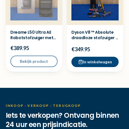
Dreame L50 Ultra AE
Dyson V8 ™ Absolute
Robotstofzuiger met
draadloze stofzuiger -
dock - Ex demo model
Nieuw in doos
€389.95
€349.95
Bekijk product
In winkelwagen
INKOOP · VERKOOP · TERUGKOOP
Iets te verkopen? Ontvang binnen
24 uur een prijsindicatie.