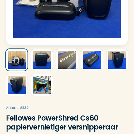
Art.nr. 1-6539
Fellowes PowerShred Cs60
papiervernietiger versnipperaar