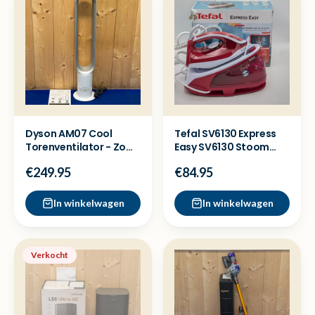
Dyson AM07 Cool
Tefal SV6130 Express
Torenventilator - Zo
Easy SV6130 Stoom
goed als nieuw
strijkijzer - Nieuw
€249.95
€84.95
In winkelwagen
In winkelwagen
Verkocht