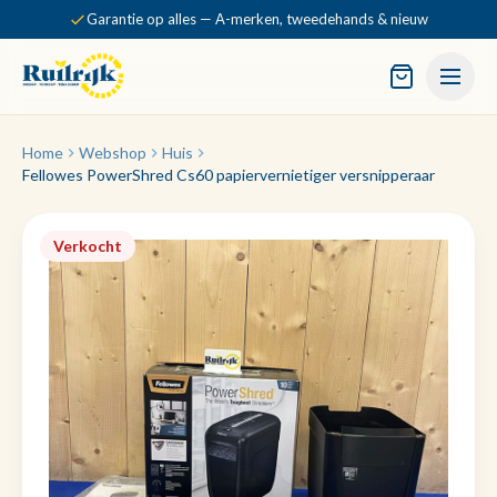
Garantie op alles — A-merken, tweedehands & nieuw
Home
Webshop
Huis
Fellowes PowerShred Cs60 papiervernietiger versnipperaar
Verkocht