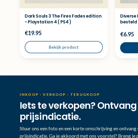
Dark Souls 3 The Fires Fades edition
Diverse
- Playstation 4 ( PS4 )
besteld
€19.95
€6.95
Bekijk product
INKOOP · VERKOOP · TERUGKOOP
Iets te verkopen? Ontvang
prijsindicatie.
Stuur ons een foto en een korte omschrijving en ontvang s
prijsindicatie. Ga je akkoord met ons voorstel? Breng je 