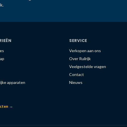
k.
RIEËN
SERVICE
es
Verkopen aan ons
ap
Over Ruilrijk
Veelgestelde vragen
Contact
ijke apparaten
Nieuws
ucten →