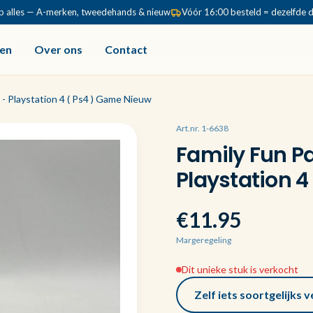
p alles — A-merken, tweedehands & nieuw
Vóór 16:00 besteld = dezelfde 
en
Over ons
Contact
- Playstation 4 ( Ps4 ) Game Nieuw
Art.nr. 1-6638
Family Fun P
Playstation 4
€11.95
Margeregeling
Dit unieke stuk is verkocht
Zelf iets soortgelijks