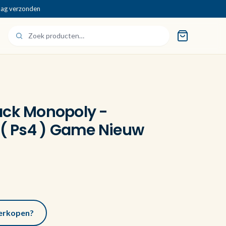
dag verzonden
ack Monopoly -
 ( Ps4 ) Game Nieuw
 verkopen?