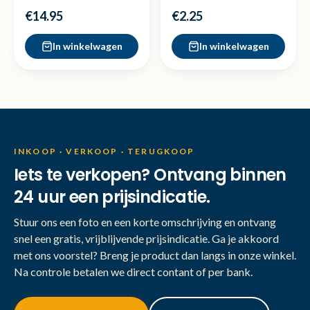
=Dezelfde dag
€14.95
€2.25
verzonden
In winkelwagen
In winkelwagen
INKOOP · VERKOOP · TERUGKOOP
Iets te verkopen? Ontvang binnen
24 uur een prijsindicatie.
Stuur ons een foto en een korte omschrijving en ontvang
snel een gratis, vrijblijvende prijsindicatie. Ga je akkoord
met ons voorstel? Breng je product dan langs in onze winkel.
Na controle betalen we direct contant of per bank.