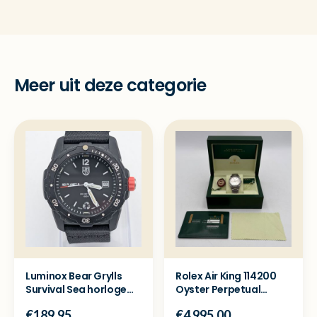
Meer uit deze categorie
Luminox Bear Grylls
Rolex Air King 114200
Survival Sea horloge
Oyster Perpetual
XB.3722.ECO -Zgan
horloge - Full set
€189.95
€4 995.00