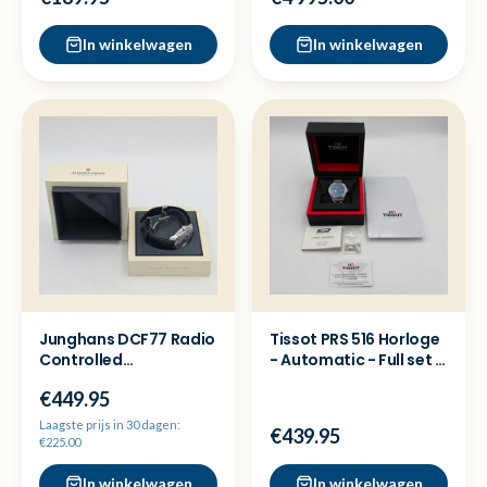
In winkelwagen
In winkelwagen
Junghans DCF77 Radio
Tissot PRS 516 Horloge
Controlled
- Automatic - Full set -
Herenhorloge
Nette staat
€449.95
*zeldzaam!*
Laagste prijs in 30 dagen:
€439.95
€225.00
In winkelwagen
In winkelwagen