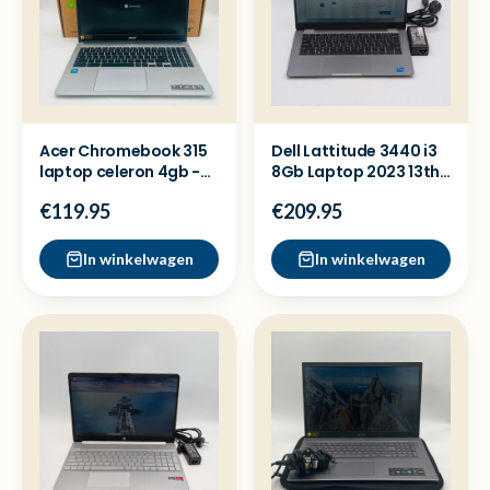
Acer Chromebook 315
Dell Lattitude 3440 i3
laptop celeron 4gb -
8Gb Laptop 2023 13th
SSD - Nette staat
Gen + Garantie
€119.95
€209.95
In winkelwagen
In winkelwagen