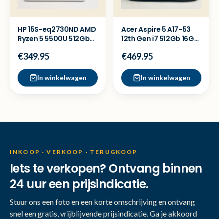
HP 15S-eq2730ND AMD
Acer Aspire 5 A17-53
Ryzen 5 5500U 512Gb
12th Gen i7 512Gb 16GB
16Gb RAM
17 inch Laptop
€349.95
€469.95
In winkelwagen
In winkelwagen
INKOOP · VERKOOP · TERUGKOOP
Iets te verkopen? Ontvang binnen
24 uur een prijsindicatie.
Stuur ons een foto en een korte omschrijving en ontvang
snel een gratis, vrijblijvende prijsindicatie. Ga je akkoord