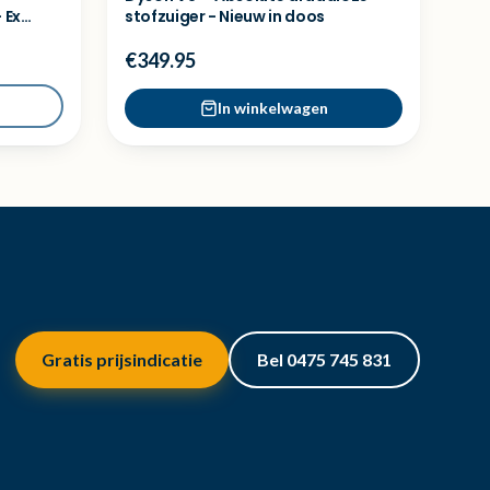
 Ex
stofzuiger - Nieuw in doos
€349.95
In winkelwagen
Gratis prijsindicatie
Bel 0475 745 831