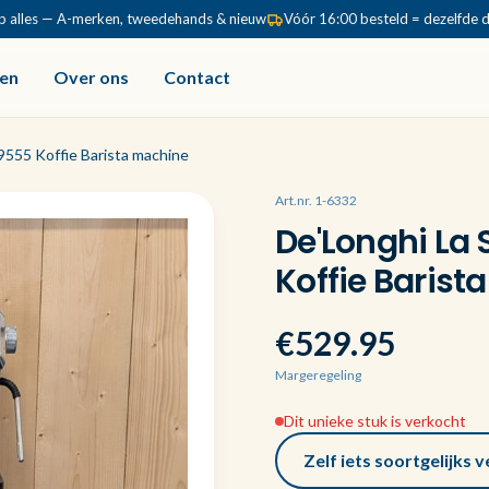
p alles — A-merken, tweedehands & nieuw
Vóór 16:00 besteld = dezelfde 
en
Over ons
Contact
9555 Koffie Barista machine
Art.nr. 1-6332
De'Longhi La
Koffie Barist
€529.95
Margeregeling
Dit unieke stuk is verkocht
Zelf iets soortgelijks