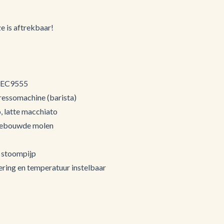
e is aftrekbaar!
a EC9555
ressomachine (barista)
, latte macchiato
gebouwde molen
 stoompijp
ering en temperatuur instelbaar