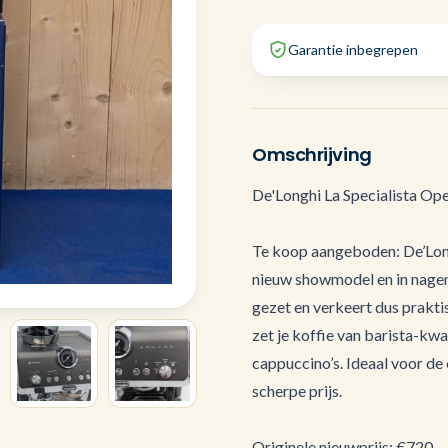
Garantie inbegrepen
Omschrijving
De'Longhi La Specialista Op
Te koop aangeboden: De’Long
nieuw showmodel en in nagen
gezet en verkeert dus prakt
zet je koffie van barista-kwa
cappuccino’s. Ideaal voor de
scherpe prijs.
Originele nieuwprijs: €720