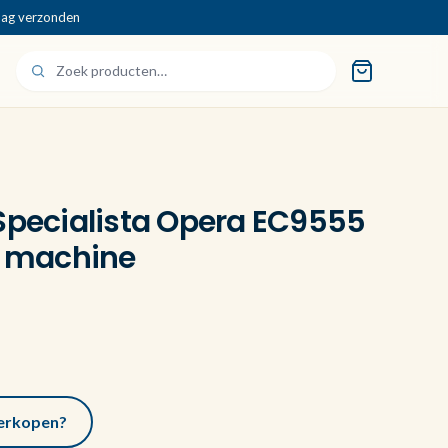
dag verzonden
 Specialista Opera EC9555
a machine
 verkopen?