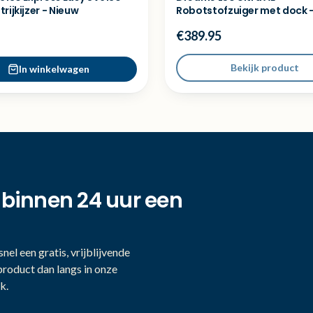
rijkijzer - Nieuw
Robotstofzuiger met dock -
demo model
€389.95
Bekijk product
In winkelwagen
 binnen 24 uur een
nel een gratis, vrijblijvende
product dan langs in onze
k.