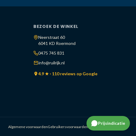
BEZOEK DE WINKEL
Neerstraat 60
6041 KD Roermond
0475 745 831
info@ruilrijk.nl
4.9 ★ · 110 reviews op Google
Prijsindicatie
Algemene voorwaarden
Gebruikersvoorwaarden
Cookiestatement