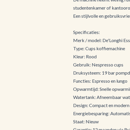
studentenkamer of kantoor
Een stijlvolle en gebruiksvri
Specificaties:
Merk / model: De'Longhi Es
Type: Cups koffiemachine
Kleur: Rood
Gebruik: Nespresso cups
Druksysteem: 19 bar pompd
Functies: Espresso en lungo
Opwarmtijd: Snelle opwarm
Watertank: Afneembaar wat
Design: Compact en modern
Energiebesparing: Automatis
Staat: Nieuw
Garantie: 12 maanden via Rui