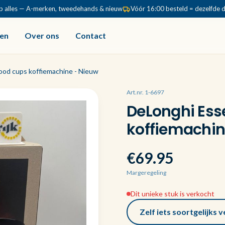
p alles — A-merken, tweedehands & nieuw
Vóór 16:00 besteld = dezelfde 
en
Over ons
Contact
ood cups koffiemachine - Nieuw
Art.nr. 1-6697
DeLonghi Ess
koffiemachin
€69.95
Margeregeling
Dit unieke stuk is verkocht
Zelf iets soortgelijks