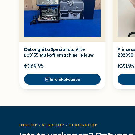
DeLonghi La Specialista Arte
Princes
EC9155.MB koffiemachine -Nieuw
292990 
€369.95
€23.95
In winkelwagen
INKOOP · VERKOOP · TERUGKOOP