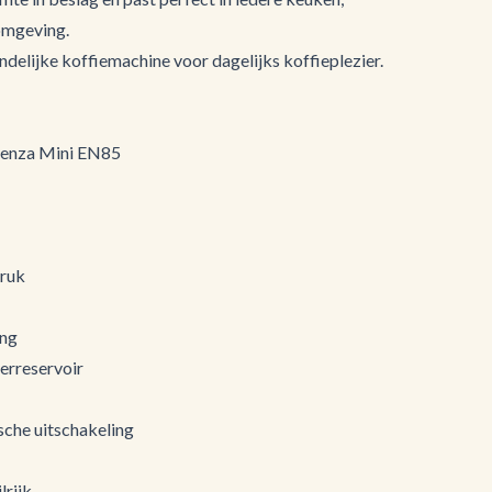
omgeving.
endelijke koffiemachine voor dagelijks koffieplezier.
senza Mini EN85
ruk
ing
erreservoir
che uitschakeling
lrijk