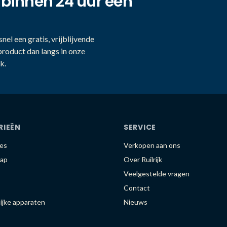
 binnen 24 uur een
nel een gratis, vrijblijvende
product dan langs in onze
k.
RIEËN
SERVICE
es
Verkopen aan ons
ap
Over Ruilrijk
Veelgestelde vragen
Contact
ijke apparaten
Nieuws