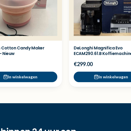
s Cotton Candy Maker
DeLonghi Magnifica Evo
- Nieuw
ECAM290.61.B Koffiemachin
Showmodel
€299.00
In winkelwagen
In winkelwagen