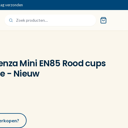
dag verzonden
enza Mini EN85 Rood cups
e - Nieuw
 verkopen?