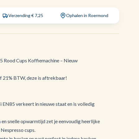
Verzending € 7,25
Ophalen in Roermond
85 Rood Cups Koffiemachine – Nieuw
ef 21% BTW, deze is aftrekbaar!
EN85 verkeert in nieuwe staat en is volledig
en snelle opwarmtijd zet je eenvoudig heerlijke
t Nespresso cups.
te in beslag en past perfect in iedere keuken,