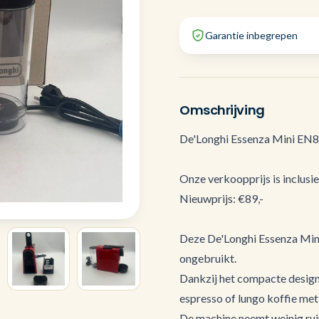
Garantie inbegrepen
Omschrijving
De'Longhi Essenza Mini EN
Onze verkoopprijs is inclusi
Nieuwprijs: €89,-
Deze De'Longhi Essenza Mini 
ongebruikt.
Dankzij het compacte design 
espresso of lungo koffie me
De machine neemt weinig ruim