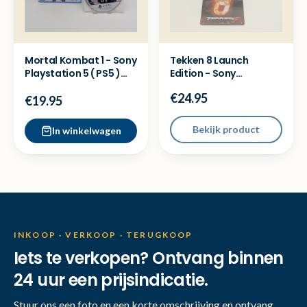
Mortal Kombat 1 - Sony
Tekken 8 Launch
Playstation 5 ( PS5 )
Edition - Sony
Game
Playstation 5 ( PS5 )
€24.95
Game
€19.95
Bekijk product
In winkelwagen
INKOOP · VERKOOP · TERUGKOOP
Iets te verkopen? Ontvang binnen
24 uur een prijsindicatie.
Stuur ons een foto en een korte omschrijving en ontvang