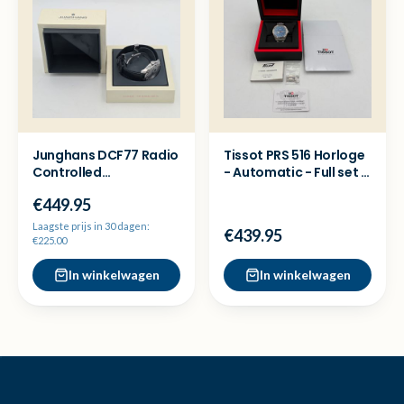
Junghans DCF77 Radio
Tissot PRS 516 Horloge
Controlled
- Automatic - Full set -
Herenhorloge
Nette staat
€449.95
*zeldzaam!*
Laagste prijs in 30 dagen:
€439.95
€225.00
In winkelwagen
In winkelwagen