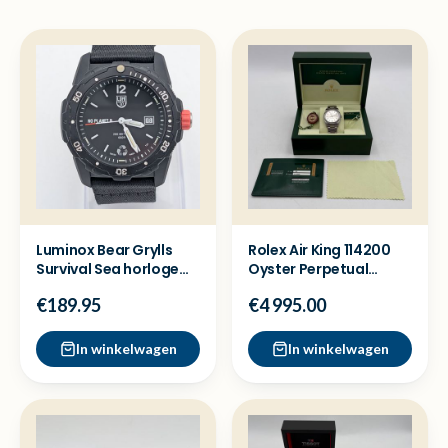
Luminox Bear Grylls
Rolex Air King 114200
Survival Sea horloge
Oyster Perpetual
XB.3722.ECO -Zgan
horloge - Full set
€189.95
€4 995.00
In winkelwagen
In winkelwagen