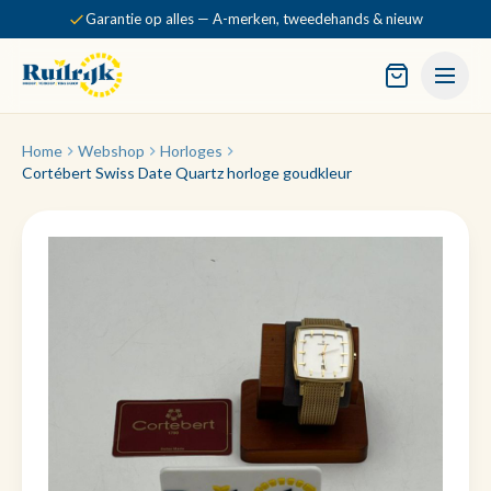
Garantie op alles — A-merken, tweedehands & nieuw
Home
Webshop
Horloges
Cortébert Swiss Date Quartz horloge goudkleur