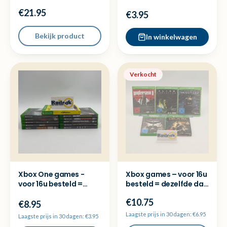
dezelfde dag
€21.95
verzonden
€3.95
Bekijk product
In winkelwagen
Verkocht
Xbox One games -
Xbox games – voor 16u
voor 16u besteld =
besteld = dezelfde dag
dezelfde dag
verzonden
€10.75
verzonden
€8.95
Laagste prijs in 30 dagen: €6.95
Laagste prijs in 30 dagen: €3.95