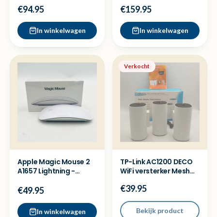
Gaming keyboard -
C - Nieuw sealed
€94.95
€159.95
New
In winkelwagen
In winkelwagen
Verkocht
Apple Magic Mouse 2
TP-Link AC1200 DECO
A1657 Lightning -
WiFi versterker Mesh
Retourkansje
systeem - Zgan
€39.95
€49.95
Bekijk product
In winkelwagen