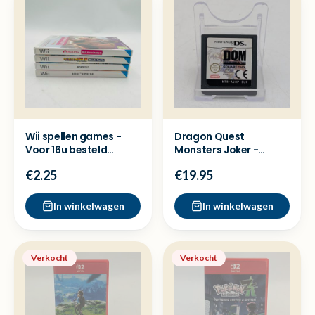
Wii spellen games -
Dragon Quest
Voor 16u besteld
Monsters Joker -
=Dezelfde dag
Nintendo DS Cassette
€2.25
€19.95
verzonden
los
In winkelwagen
In winkelwagen
Verkocht
Verkocht