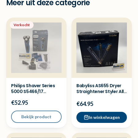
Meer uit deze categorie
Verkocht
Philips Shaver Series
Babyliss AS655 Dryer
5000 S5466/17
Straightener Styler All
Scheerapparaat -
in One - Nieuw
€52.95
Nieuw
€64.95
Bekijk product
In winkelwagen