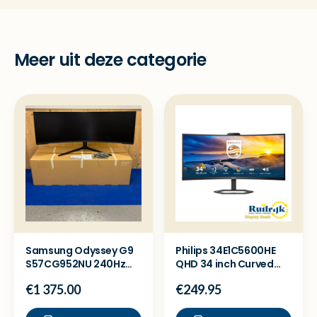
Meer uit deze categorie
Samsung Odyssey G9
Philips 34E1C5600HE
S57CG952NU 240Hz
QHD 34 inch Curved
Mini LED 57 inch
Monitor Webcam USB
€1 375.00
€249.95
monitor
C