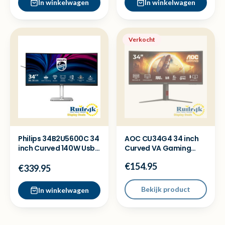
In winkelwagen
In winkelwagen
Verkocht
Philips 34B2U5600C 34
AOC CU34G4 34 inch
inch Curved 140W Usb
Curved VA Gaming
C Monitor KVM-NEW
monitor QHD 180Hz -
€154.95
Nieuw
€339.95
Bekijk product
In winkelwagen