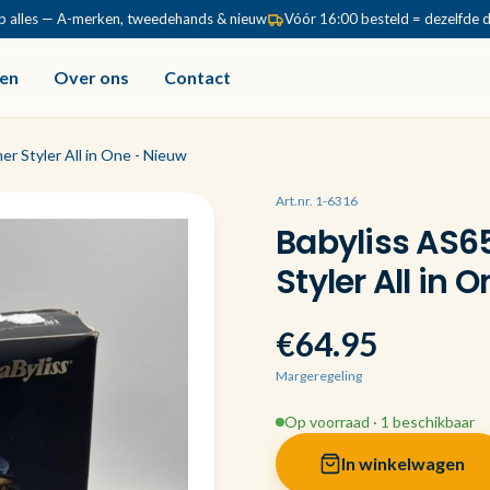
p alles — A-merken, tweedehands & nieuw
Vóór 16:00 besteld = dezelfde 
en
Over ons
Contact
er Styler All in One - Nieuw
Art.nr. 1-6316
Babyliss AS65
Styler All in 
€64.95
Margeregeling
Op voorraad · 1 beschikbaar
In winkelwagen