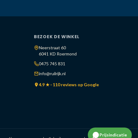
BEZOEK DE WINKEL
Neerstraat 60
6041 KD Roermond
0475 745 831
info@ruilrijk.nl
4.9 ★ · 110 reviews op Google
Prijsindicatie