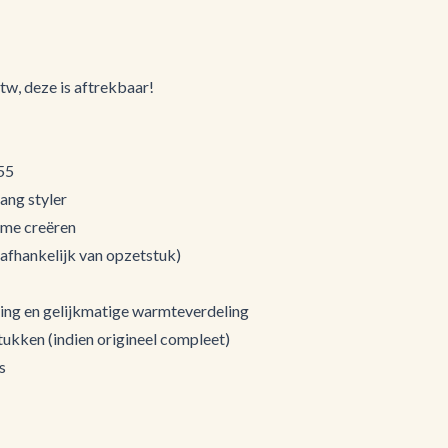
btw, deze is aftrekbaar!
55
tang styler
lume creëren
afhankelijk van opzetstuk)
ing en gelijkmatige warmteverdeling
tukken (indien origineel compleet)
s