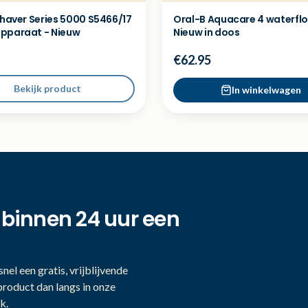
Shaver Series 5000 S5466/17
Oral-B Aquacare 4 waterflo
pparaat - Nieuw
Nieuw in doos
€62.95
Bekijk product
In winkelwagen
 binnen 24 uur een
nel een gratis, vrijblijvende
product dan langs in onze
k.