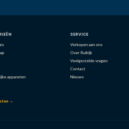
RIEËN
SERVICE
es
Verkopen aan ons
ap
Over Ruilrijk
Veelgestelde vragen
Contact
ijke apparaten
Nieuws
ucten →