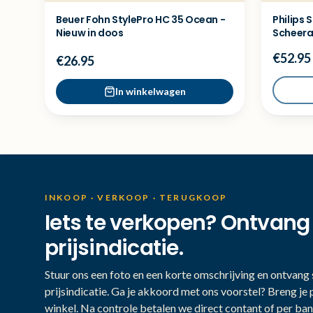
Beuer Fohn StylePro HC 35 Ocean -
Philips 
Nieuw in doos
Scheera
€52.95
€26.95
In winkelwagen
INKOOP · VERKOOP · TERUGKOOP
Iets te verkopen? Ontvang
prijsindicatie.
Stuur ons een foto en een korte omschrijving en ontvang s
prijsindicatie. Ga je akkoord met ons voorstel? Breng je 
winkel. Na controle betalen we direct contant of per ban