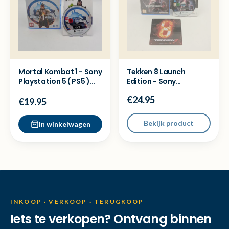
Mortal Kombat 1 - Sony
Tekken 8 Launch
Playstation 5 ( PS5 )
Edition - Sony
Game
Playstation 5 ( PS5 )
€24.95
Game
€19.95
Bekijk product
In winkelwagen
INKOOP · VERKOOP · TERUGKOOP
Iets te verkopen? Ontvang binnen