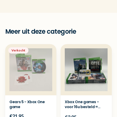
Meer uit deze categorie
Verkocht
Gears 5 - Xbox One
Xbox One games -
game
voor 16u besteld =
dezelfde dag
€21.95
verzonden