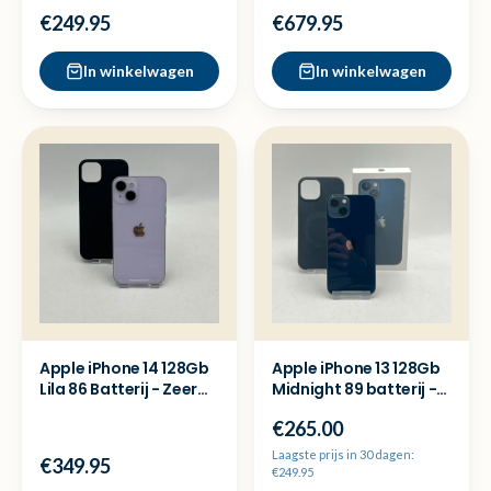
88 Batterij - Zgan
€249.95
€679.95
In winkelwagen
In winkelwagen
Apple iPhone 14 128Gb
Apple iPhone 13 128Gb
Lila 86 Batterij - Zeer
Midnight 89 batterij -
nette staat
Met garantie
€265.00
Laagste prijs in 30 dagen:
€349.95
€249.95