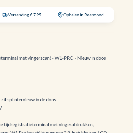
Verzending € 7,95
Ophalen in Roermond
sterminal met vingerscan! - W1-PRO - Nieuw in doos
zit splinternieuw in de doos
W
e tijdregistratieterminal met vingerafdrukken,
form. W1 Pro beschikt over een 2,8-inch kleuren-LCD