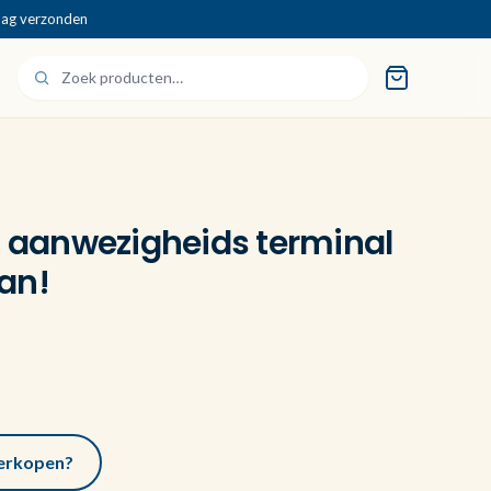
dag verzonden
n aanwezigheids terminal
an!
 verkopen?