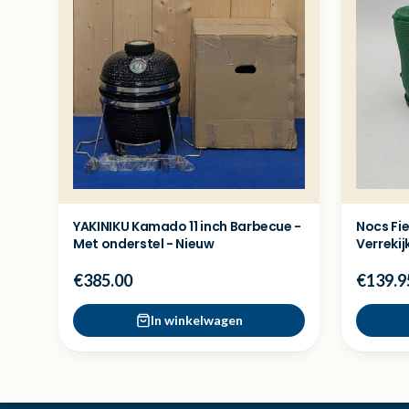
YAKINIKU Kamado 11 inch Barbecue -
Nocs Fie
Met onderstel - Nieuw
Verrekij
€385.00
€139.9
In winkelwagen