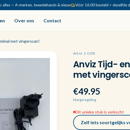
p alles — A-merken, tweedehands & nieuw
Vóór 16:00 besteld = dezelfde 
en
Over ons
Contact
rminal met vingerscan!
Art.nr. 1-1158
Anviz Tijd- e
met vingersc
€49.95
Margeregeling
Dit unieke stuk is verkocht
Zelf iets soortgelijks