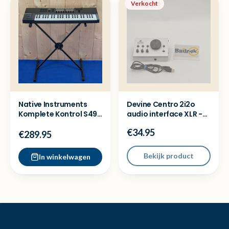
Verkocht
Native Instruments
Devine Centro 2i2o
Komplete Kontrol S49
audio interface XLR -
MK2 MIDI Controller
Nette staat
€34.95
€289.95
Bekijk product
In winkelwagen