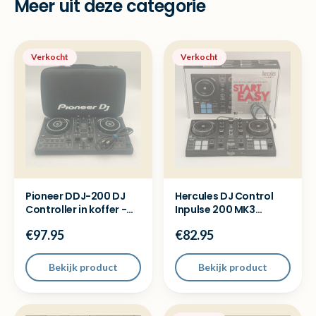
Meer uit deze categorie
Verkocht
Verkocht
Pioneer DDJ-200 DJ
Hercules DJ Control
Controller in koffer -
Inpulse 200 MK3
Met garantie
Draaitafel - Open
€97.95
€82.95
doos
Bekijk product
Bekijk product