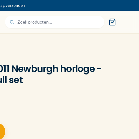
dag verzonden
11 Newburgh horloge -
ll set