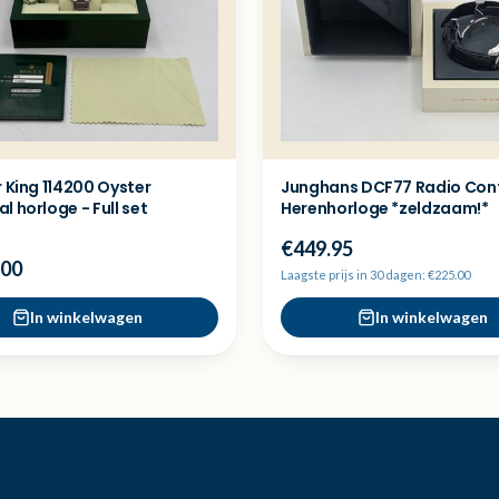
r King 114200 Oyster
Junghans DCF77 Radio Cont
l horloge - Full set
Herenhorloge *zeldzaam!*
€449.95
.00
Laagste prijs in 30 dagen: €225.00
In winkelwagen
In winkelwagen