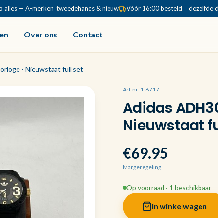
p alles — A-merken, tweedehands & nieuw
Vóór 16:00 besteld = dezelfde 
en
Over ons
Contact
loge - Nieuwstaat full set
Art.nr. 1-6717
Adidas ADH30
Nieuwstaat fu
€69.95
Margeregeling
Op voorraad · 1 beschikbaar
In winkelwagen