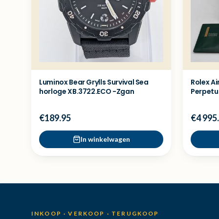
Luminox Bear Grylls Survival Sea
Rolex Ai
horloge XB.3722.ECO -Zgan
Perpetua
€189.95
€4 995
In winkelwagen
INKOOP · VERKOOP · TERUGKOOP